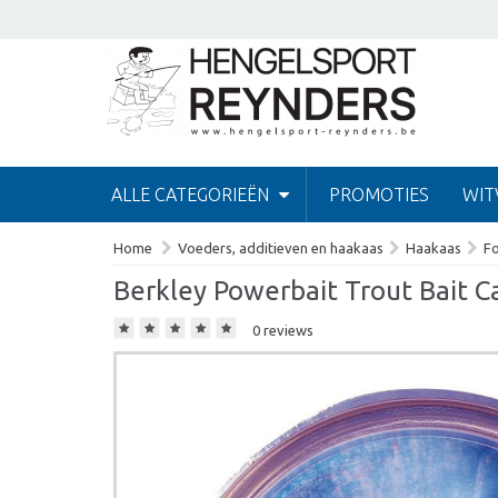
ALLE CATEGORIEËN
PROMOTIES
WIT
Home
Voeders, additieven en haakaas
Haakaas
F
Berkley Powerbait Trout Bait Ca
0 reviews