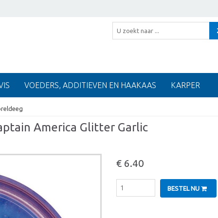
VIS
VOEDERS, ADDITIEVEN EN HAAKAAS
KARPER
oreldeeg
ptain America Glitter Garlic
€ 6.40
BESTEL NU