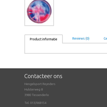
Reviews (0)
Ge
Product informatie
Contacteer ons
Hengelsport Reynders
Hulsterweg 8
3980 Tessenderlo
Tel. 013/668154