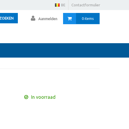
BE
Contactformulier
ZOEKEN
0 items
Aanmelden
In voorraad