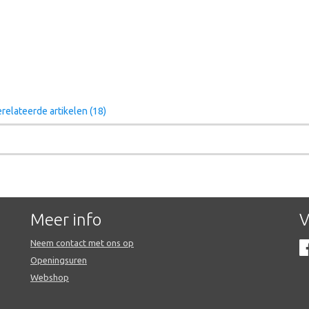
relateerde artikelen (18)
Meer info
V
Neem contact met ons op
Openingsuren
Webshop