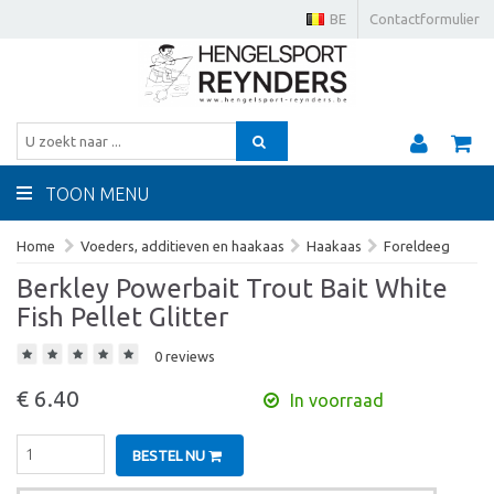
BE
Contactformulier
TOON MENU
Home
Voeders, additieven en haakaas
Haakaas
Foreldeeg
Berkley Powerbait Trout Bait White
Fish Pellet Glitter
0 reviews
€ 6.40
In voorraad
BESTEL NU