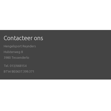
Contacteer ons
Hengelsport Reynders
Hulsterweg 8
3980 Tessenderlo
Tel. 013/668154
BTW BE0637.399.371
Meer info
Neem contact met ons op
Openingsuren
Webshop