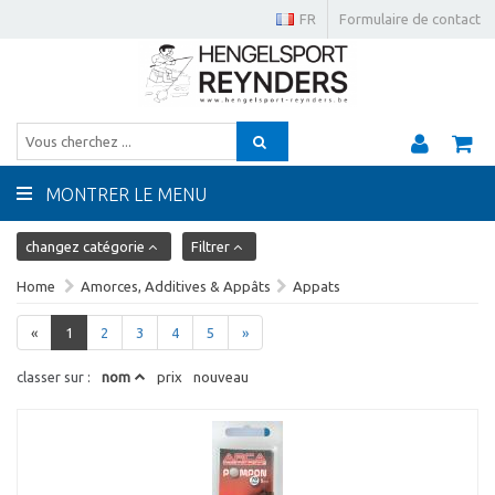
FR
Formulaire de contact
MONTRER LE MENU
changez catégorie
Filtrer
Home
Amorces, Additives & Appâts
Appats
«
1
2
3
4
5
»
classer sur :
nom
prix
nouveau