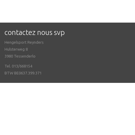
contactez nous svp
Hengelsport Reynders
Hulsterweg 8
3980 Tessenderlo
Tel. 013/668154
BTW BE0637.399.371
questions fréquemment posées
Informations de contact
Heures d'ouverture
Boutique en Ligne
suivez nous