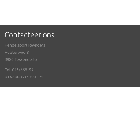
Contacteer ons
Hengelsport Reynders
Hulsterweg 8
3980 Tessenderlo
Tel. 013/668154
BTW BE0637.399.371
Meer info
Neem contact met ons op
Openingsuren
Webshop
Volg ons op