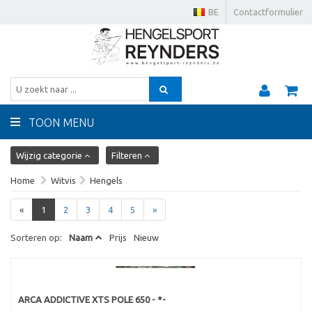
BE
Contactformulier
TOON MENU
Wijzig categorie
Filteren
Home
Witvis
Hengels
«
1
2
3
4
5
»
Sorteren op:
Naam
Prijs
Nieuw
ARCA ADDICTIVE XTS POLE 650 - *-