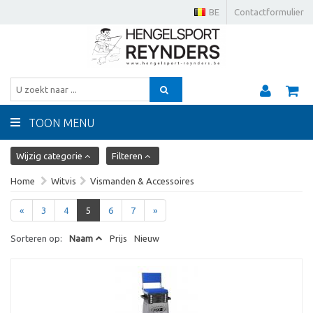
BE
Contactformulier
TOON MENU
Wijzig categorie
Filteren
Home
Witvis
Vismanden & Accessoires
«
3
4
5
6
7
»
Sorteren op:
Naam
Prijs
Nieuw