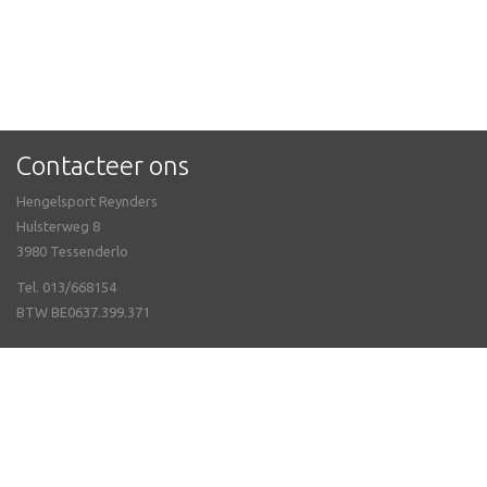
Contacteer ons
Hengelsport Reynders
Hulsterweg 8
3980 Tessenderlo
Tel. 013/668154
BTW BE0637.399.371
Meer info
Webshop
Neem contact met ons op
Openingsuren