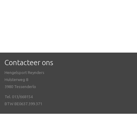
Contacteer ons
Hengelsport Reynders
Hulsterweg 8
3980 Tessenderlo
Tel. 013/668154
BTW BE0637.399.371
Meer info
Openingsuren
Webshop