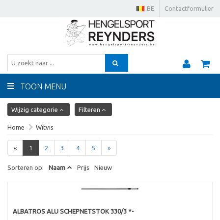
BE
Contactformulier
TOON MENU
Wijzig categorie
Filteren
Home
Witvis
«
1
2
3
4
5
»
Sorteren op:
Naam
Prijs
Nieuw
ALBATROS ALU SCHEPNETSTOK 330/3 *-