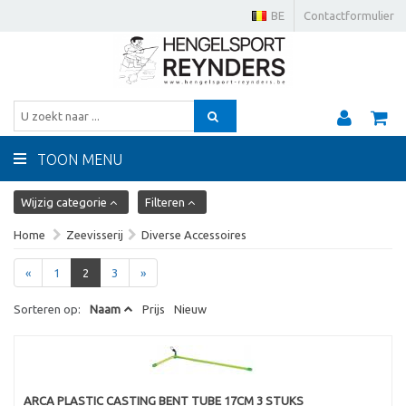
BE
Contactformulier
TOON MENU
Wijzig categorie
Filteren
Home
Zeevisserij
Diverse Accessoires
«
1
2
3
»
Sorteren op:
Naam
Prijs
Nieuw
ARCA PLASTIC CASTING BENT TUBE 17CM 3 STUKS