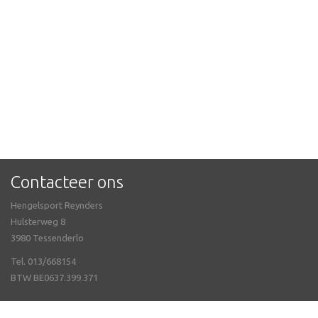
Contacteer ons
Hengelsport Reynders
Hulsterweg 8
3980 Tessenderlo
Tel. 013/668154
BTW BE0637.399.371
Meer info