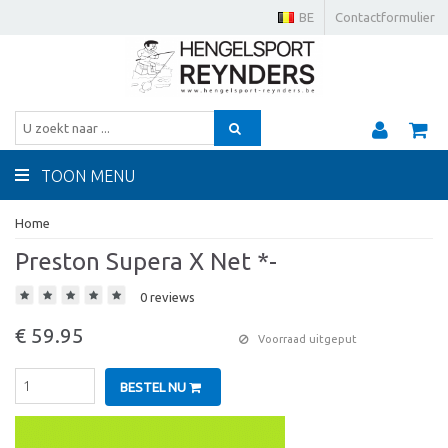
BE
Contactformulier
TOON MENU
Home
Preston Supera X Net *-
0 reviews
€ 59.95
Voorraad uitgeput
BESTEL NU