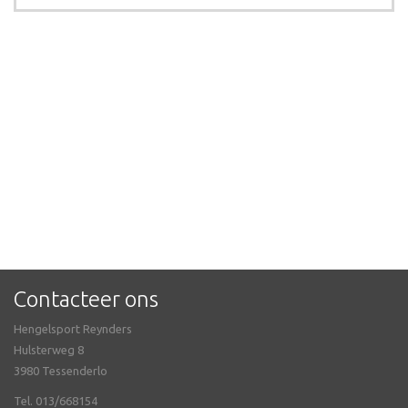
Contacteer ons
Hengelsport Reynders
Hulsterweg 8
3980 Tessenderlo
Tel. 013/668154