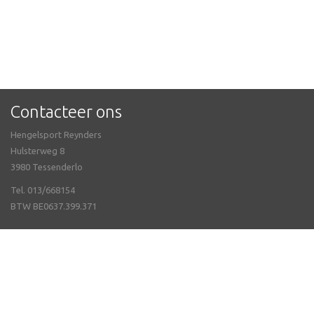
Contacteer ons
Hengelsport Reynders
Hulsterweg 8
3980 Tessenderlo
Tel. 013/668154
BTW BE0637.399.371
Meer info
Openingsuren
Webshop
Neem contact met ons op