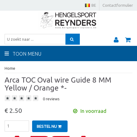
BE
Contactformulier
TOON MENU
Home
Arca TOC Oval wire Guide 8 MM
Yellow / Orange *-
0 reviews
€ 2.50
In voorraad
BESTEL NU