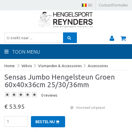
BE
Contactformulier
TOON MENU
Home
Witvis
Vismanden & Accessoires
Accessoires
Sensas Jumbo Hengelsteun Groen
60x40x36cm 25/30/36mm
0 reviews
€ 53.95
Voorraad uitgeput
BESTEL NU