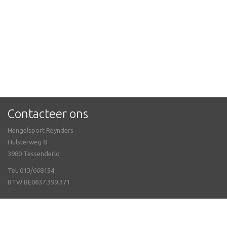
Contacteer ons
Hengelsport Reynders
Hulsterweg 8
3980 Tessenderlo
Tel. 013/668154
BTW BE0637.399.371
Meer info
Neem contact met ons op