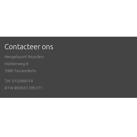
Contacteer ons
Hengelsport Reynders
Hulsterweg 8
3980 Tessenderlo
Tel. 013/668154
BTW BE0637.399.371
Meer info
Openingsuren
Webshop
Neem contact met ons op