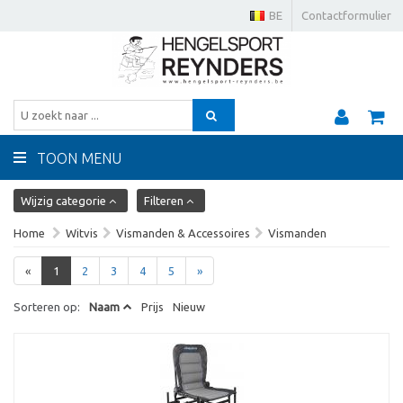
BE
Contactformulier
TOON MENU
Wijzig categorie
Filteren
Home
Witvis
Vismanden & Accessoires
Vismanden
«
1
2
3
4
5
»
Sorteren op:
Naam
Prijs
Nieuw