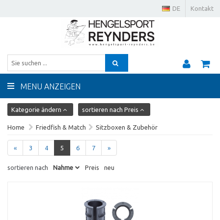
DE
Kontakt
MENU ANZEIGEN
Kategorie ändern
sortieren nach Preis
Home
Friedfish & Match
Sitzboxen & Zubehör
«
3
4
5
6
7
»
sortieren nach
Nahme
Preis
neu