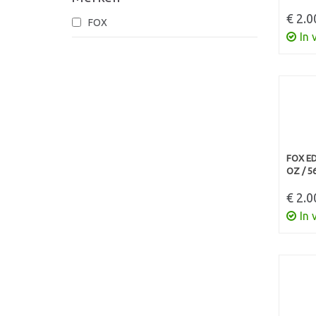
€ 2.0
FOX
In 
FOX ED
OZ / 5
€ 2.0
In 