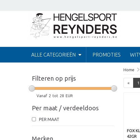
ALLE CATEGORIEËN
PROMOTIES
WIT
Home
Filteren op prijs
«
1
Vanaf
2
tot
28
EUR
Per maat / verdeeldoos
PER MAAT
FOX KL
42GR
Merken