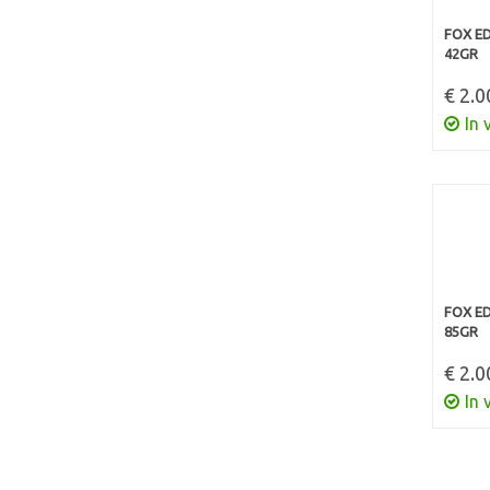
FOX ED
42GR
€ 2.0
In 
FOX ED
85GR
€ 2.0
In 