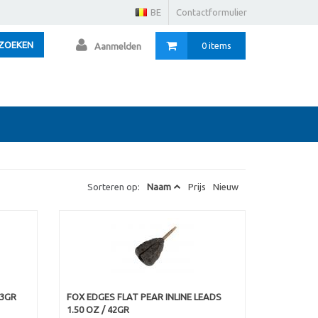
BE
Contactformulier
ZOEKEN
0 items
Aanmelden
Sorteren op:
Naam
Prijs
Nieuw
43GR
FOX EDGES FLAT PEAR INLINE LEADS
1.50 OZ / 42GR