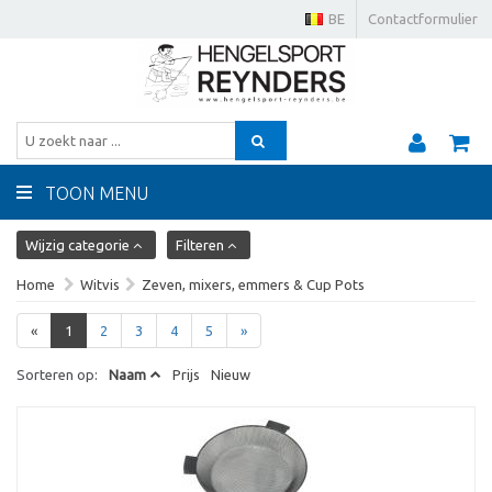
BE
Contactformulier
TOON MENU
Wijzig categorie
Filteren
Home
Witvis
Zeven, mixers, emmers & Cup Pots
«
1
2
3
4
5
»
Sorteren op:
Naam
Prijs
Nieuw